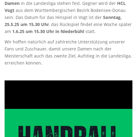
Damen
in die Landesliga stehen fest. Gegner wird der
HCL
Vogt
aus dem Württembergischen Bezirk Bodensee-Donau
sein. Das Datum für das Hinspiel in Vogt ist der
Sonntag,
25.5.25 um 15.30 Uhr
, das Rückspiel findet eine Woche später
am
1.6.25 um 15.30 Uhr in Niederbühl
statt.
Wir hoffen natürlich auf zahlreiche Unterstützung unserer
Fans und Zuschauer, damit unsere Damen nach der
Meisterschaft auch das zweite Ziel, Aufstieg in die Landesliga,
erreichen können.